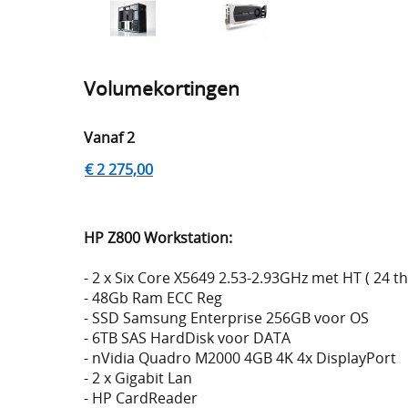
Volumekortingen
Vanaf 2
€ 2 275,00
HP Z800 Workstation:
- 2 x Six Core X5649 2.53-2.93GHz met HT ( 24 t
- 48Gb Ram ECC Reg
- SSD Samsung Enterprise 256GB voor OS
- 6TB SAS HardDisk voor DATA
- nVidia Quadro M2000 4GB 4K 4x DisplayPort
- 2 x Gigabit Lan
- HP CardReader