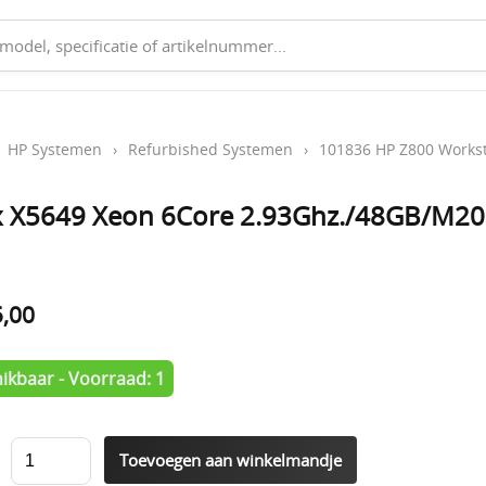
›
HP Systemen
›
Refurbished Systemen
›
101836 HP Z800 Workst
2x X5649 Xeon 6Core 2.93Ghz./48GB/M2
5,00
ikbaar - Voorraad: 1