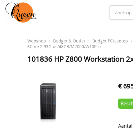
Webshop
›
Budget & Outlet
›
Budget PC/Laptop
6Core 2.93Ghz./48GB/M2000/W10Pro
101836 HP Z800 Workstation 
€ 69
Besch
Aantal