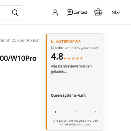
NL
Contact
ation 2x X5649 Xeon
KLANTREVIEWS
69
berichten in ons gastenboek
4.8
000/W10Pro
★★★★★
Alle klantreviews worden
geladen…
Queen Systems-klant
‹
›
– / –
Alle gastenboekpagina’s worden
willekeurig doorlopen