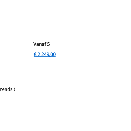
Vanaf 5
€ 2 249,00
hreads )