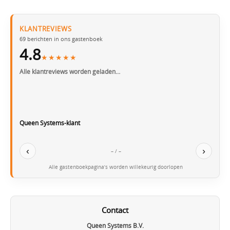
KLANTREVIEWS
69
berichten in ons gastenboek
4.8
★★★★★
Alle klantreviews worden geladen…
Queen Systems-klant
‹
›
– / –
Alle gastenboekpagina’s worden willekeurig doorlopen
Contact
Queen Systems B.V.