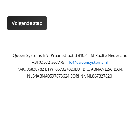
Queen Systems B.V. Praamstraat 3 8102 HM Raalte Nederland
+31(0)572-367775
info@queensystems.nl
KvK: 95830782 BTW: 867327820B01 BIC: ABNANL2A IBAN:
NL54ABNA0597673624 EORI Nr: NL867327820