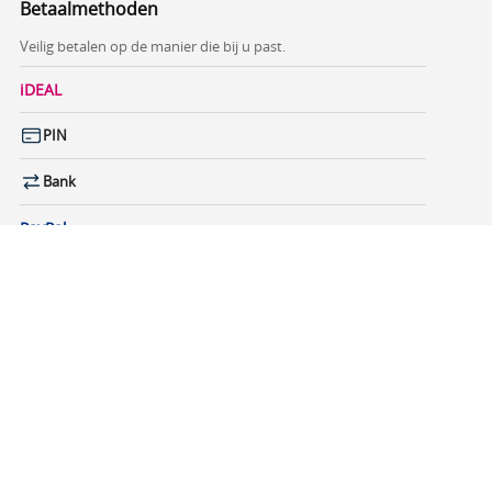
Betaalmethoden
Veilig betalen op de manier die bij u past.
iDEAL
PIN
Bank
PayPal
Multi
Safepay
Contant
Duidelijke factuur, transparante prijzen en persoonlijke
ondersteuning.
Â© Queen Systems B.V.