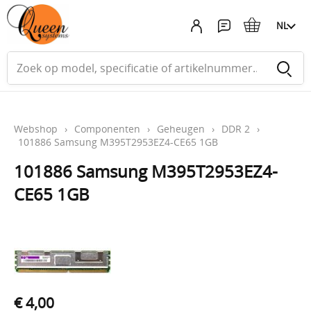
NL
Webshop
›
Componenten
›
Geheugen
›
DDR 2
›
101886 Samsung M395T2953EZ4-CE65 1GB
101886 Samsung M395T2953EZ4-
CE65 1GB
€ 4,00