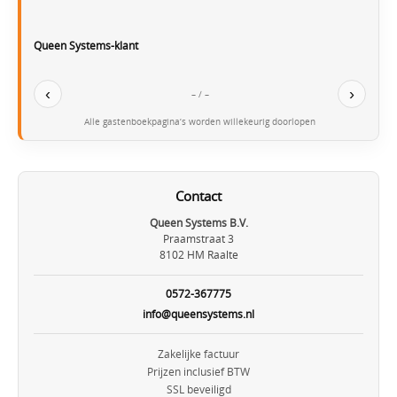
Queen Systems-klant
‹
›
– / –
Alle gastenboekpagina’s worden willekeurig doorlopen
Contact
Queen Systems B.V.
Praamstraat 3
8102 HM Raalte
0572-367775
info@queensystems.nl
Zakelijke factuur
Prijzen inclusief BTW
SSL beveiligd