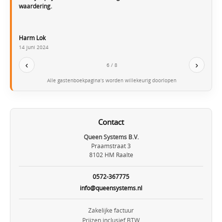
waardering.
Harm Lok
14 juni 2024
‹
›
6 / 8
Alle gastenboekpagina’s worden willekeurig doorlopen
Contact
Queen Systems B.V.
Praamstraat 3
8102 HM Raalte
0572-367775
info@queensystems.nl
Zakelijke factuur
Prijzen inclusief BTW