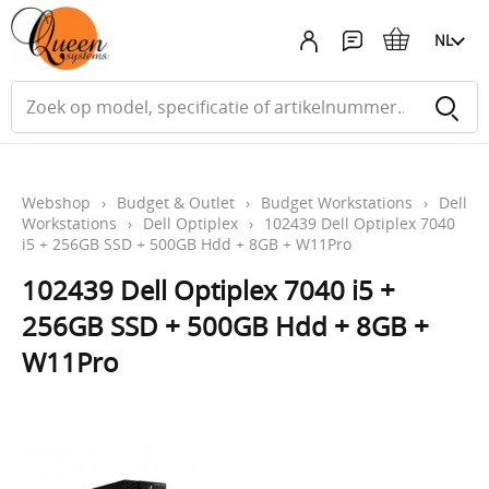
NL
Webshop
›
Budget & Outlet
›
Budget Workstations
›
Dell
Workstations
›
Dell Optiplex
›
102439 Dell Optiplex 7040
i5 + 256GB SSD + 500GB Hdd + 8GB + W11Pro
102439 Dell Optiplex 7040 i5 +
256GB SSD + 500GB Hdd + 8GB +
W11Pro