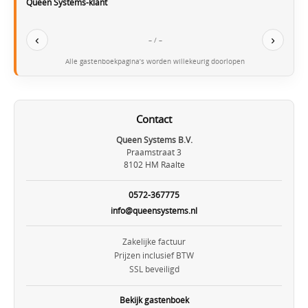
Queen Systems-klant
‹
›
– / –
Alle gastenboekpagina’s worden willekeurig doorlopen
Contact
Queen Systems B.V.
Praamstraat 3
8102 HM Raalte
0572-367775
info@queensystems.nl
Zakelijke factuur
Prijzen inclusief BTW
SSL beveiligd
Bekijk gastenboek