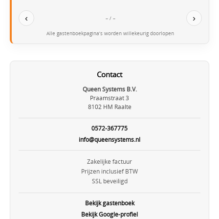
‹
›
– / –
Alle gastenboekpagina’s worden willekeurig doorlopen
Contact
Queen Systems B.V.
Praamstraat 3
8102 HM Raalte
0572-367775
info@queensystems.nl
Zakelijke factuur
Prijzen inclusief BTW
SSL beveiligd
Bekijk gastenboek
Bekijk Google-profiel