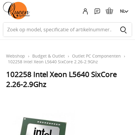
NL
Webshop
›
Budget & Outlet
›
Outlet PC Componenten
›
102258 Intel Xeon L5640 SixCore 2.26-2.9Ghz
102258 Intel Xeon L5640 SixCore
2.26-2.9Ghz