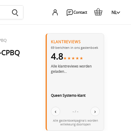
NL
Contact
PBQ
KLANTREVIEWS
69
berichten in ons gastenboek
0-CPBQ
4.8
★★★★★
Alle klantreviews worden
geladen…
Queen Systems-klant
‹
›
– / –
Alle gastenboekpagina’s worden
willekeurig doorlopen