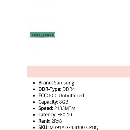
Brand:
Samsung
DDR-Type:
DDR4
ECC:
ECC Unbuffered
Capacity:
8GB
Speed:
2133MT/s
Latency:
EE0-10
Rank:
2Rx8
SKU:
M391A1G43DB0-CPBQ