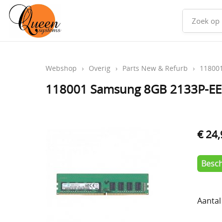
Webshop
›
Overig
›
Parts New & Refurb
›
11800
118001 Samsung 8GB 2133P-E
€ 24
Besch
Aantal