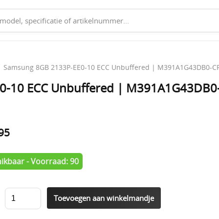
1 Samsung 8GB 2133P-EE0-10 ECC Unbuffered | M391A1G43DB0-C
E0-10 ECC Unbuffered | M391A1G43DB
,95
ikbaar - Voorraad: 90