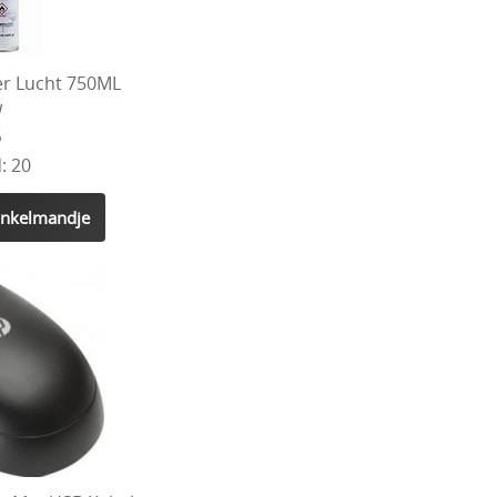
r Lucht 750ML
w
5
: 20
inkelmandje