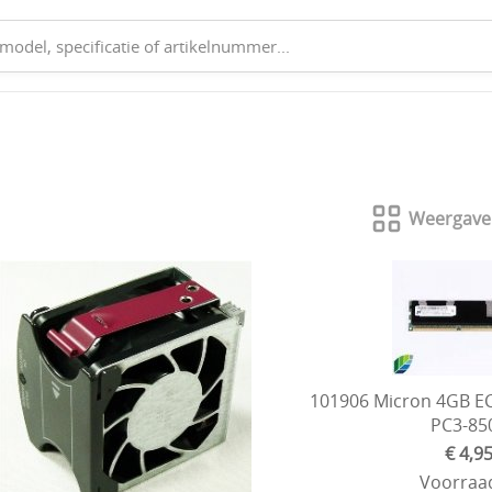
Weergave
101906 Micron 4GB E
PC3-85
€ 4,9
Voorraad