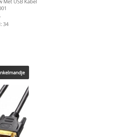
w Met USB Kabel
001
5
: 34
inkelmandje