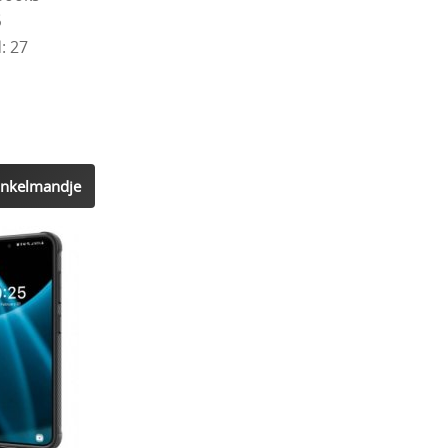
5
: 27
inkelmandje