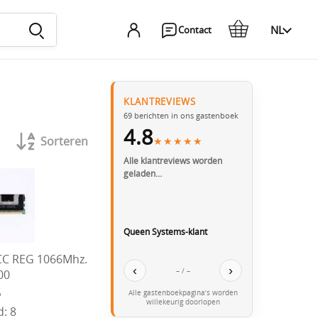
NL
Contact
KLANTREVIEWS
69
berichten in ons gastenboek
4.8
Sorteren
★★★★★
Alle klantreviews worden
geladen…
Queen Systems-klant
CC REG 1066Mhz.
‹
›
– / –
00
5
Alle gastenboekpagina’s worden
willekeurig doorlopen
: 8