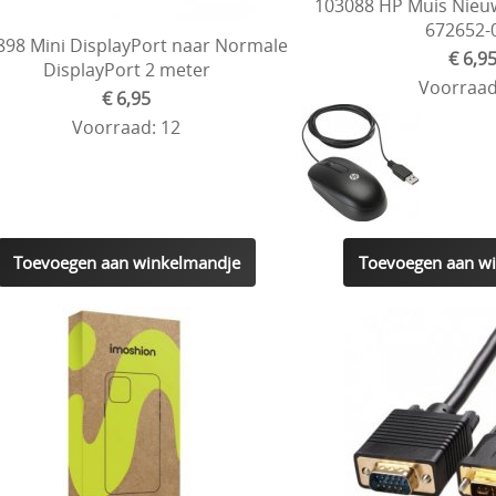
103088 HP Muis Nieu
672652-
898 Mini DisplayPort naar Normale
€ 6,9
DisplayPort 2 meter
Voorraad
€ 6,95
Voorraad: 12
Toevoegen aan winkelmandje
Toevoegen aan w