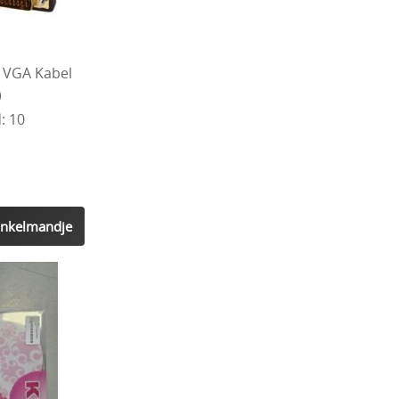
 VGA Kabel
0
: 10
inkelmandje