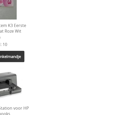
Item K3 Eerste
at Roze Wit
0
: 10
inkelmandje
tation voor HP
books