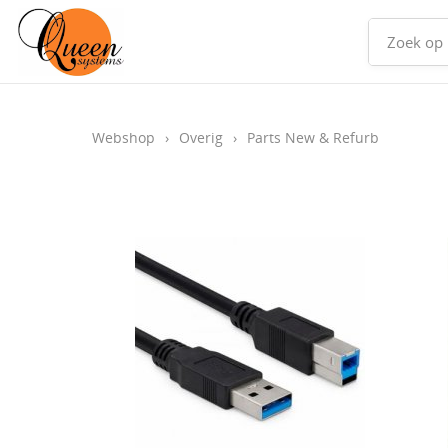
Webshop
›
Overig
›
Parts New & Refurb