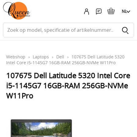
NL
Webshop
›
Laptops
›
Dell
›
107675 Dell Latitude 5320
Intel Core i5-1145G7 16GB-RAM 256GB-NVMe W11Pro
107675 Dell Latitude 5320 Intel Core
i5-1145G7 16GB-RAM 256GB-NVMe
W11Pro