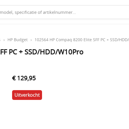
s
›
HP Budget
›
102564 HP Compaq 8200 Elite SFF PC + SSD/HDD
SFF PC + SSD/HDD/W10Pro
€ 129,95
Uitverkocht