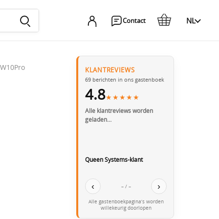
NL
Contact
/W10Pro
KLANTREVIEWS
69
berichten in ons gastenboek
4.8
★★★★★
Alle klantreviews worden
geladen…
Queen Systems-klant
‹
›
– / –
Alle gastenboekpagina’s worden
willekeurig doorlopen