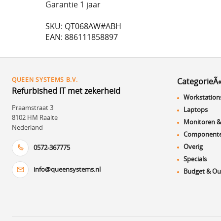
Garantie 1 jaar
SKU: QT068AW#ABH
EAN: 886111858897
QUEEN SYSTEMS B.V.
CategorieÃ
Refurbished IT met zekerheid
Workstation
Praamstraat 3
Laptops
8102 HM Raalte
Monitoren &
Nederland
Component
Overig
0572-367775
Specials
info@queensystems.nl
Budget & Ou