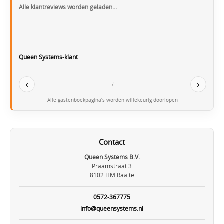
Alle klantreviews worden geladen…
Queen Systems-klant
‹
›
– / –
Alle gastenboekpagina’s worden willekeurig doorlopen
Contact
Queen Systems B.V.
Praamstraat 3
8102 HM Raalte
0572-367775
info@queensystems.nl