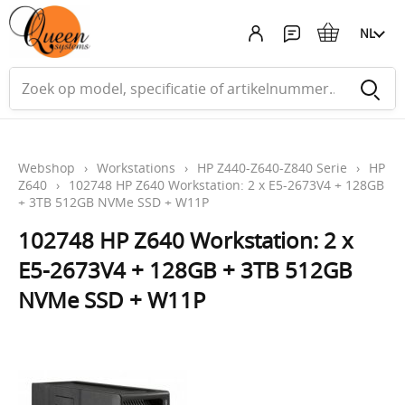
NL
Webshop
›
Workstations
›
HP Z440-Z640-Z840 Serie
›
HP
Z640
›
102748 HP Z640 Workstation: 2 x E5-2673V4 + 128GB
+ 3TB 512GB NVMe SSD + W11P
102748 HP Z640 Workstation: 2 x
E5-2673V4 + 128GB + 3TB 512GB
NVMe SSD + W11P