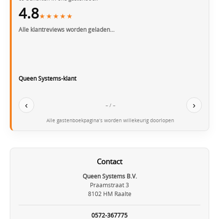
4.8
★★★★★
Alle klantreviews worden geladen…
Queen Systems-klant
‹
›
– / –
Alle gastenboekpagina’s worden willekeurig doorlopen
Contact
Queen Systems B.V.
Praamstraat 3
8102 HM Raalte
0572-367775