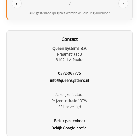
‹
›
– / –
Alle gastenboekpagina’s worden willekeurig doorlopen
Contact
Queen Systems B.V.
Praamstraat 3
8102 HM Raalte
0572-367775
info@queensystems.nl
Zakelijke factuur
Prijzen inclusief BTW
SSL beveiligd
Bekijk gastenboek
Bekijk Google-profiel