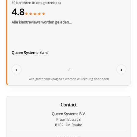
69
berichten in ons gastenboek
4.8
★★★★★
Alle klantreviews worden geladen…
Queen Systems-klant
‹
›
– / –
Alle gastenboekpagina’s worden willekeurig doorlopen
Contact
Queen Systems B.V.
Praamstraat 3
8102 HM Raalte