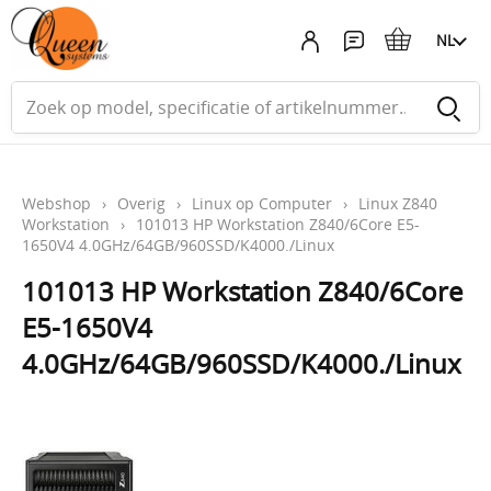
NL
Webshop
›
Overig
›
Linux op Computer
›
Linux Z840
Workstation
›
101013 HP Workstation Z840/6Core E5-
1650V4 4.0GHz/64GB/960SSD/K4000./Linux
101013 HP Workstation Z840/6Core
E5-1650V4
4.0GHz/64GB/960SSD/K4000./Linux