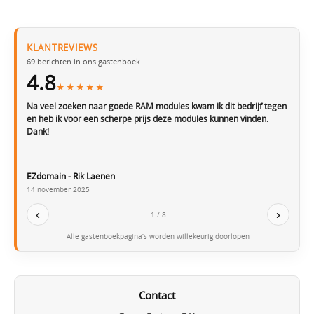
KLANTREVIEWS
69 berichten in ons gastenboek
4.8
★★★★★
Na veel zoeken naar goede RAM modules kwam ik dit bedrijf tegen
en heb ik voor een scherpe prijs deze modules kunnen vinden.
Dank!
EZdomain - Rik Laenen
14 november 2025
‹
›
1 / 8
Alle gastenboekpagina’s worden willekeurig doorlopen
Contact