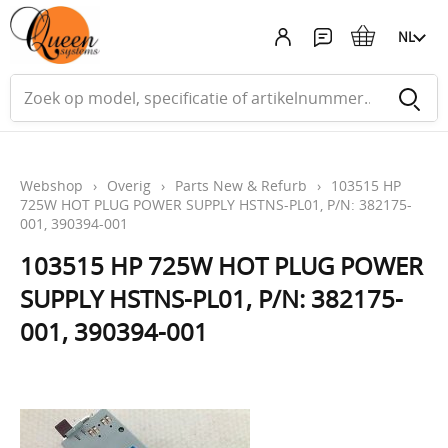
NL
Webshop
›
Overig
›
Parts New & Refurb
›
103515 HP
725W HOT PLUG POWER SUPPLY HSTNS-PL01, P/N: 382175-
001, 390394-001
103515 HP 725W HOT PLUG POWER
SUPPLY HSTNS-PL01, P/N: 382175-
001, 390394-001