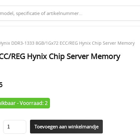
Hynix DDR3-1333 8GB/1Gx72 ECC/REG Hynix Chip Server Memory
CC/REG Hynix Chip Server Memory
5
ikbaar - Voorraad: 2