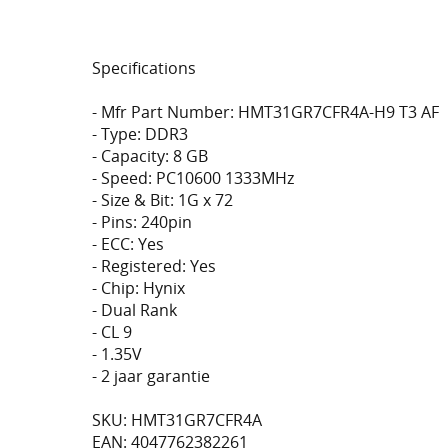
Specifications
- Mfr Part Number: HMT31GR7CFR4A-H9 T3 AF
- Type: DDR3
- Capacity: 8 GB
- Speed: PC10600 1333MHz
- Size & Bit: 1G x 72
- Pins: 240pin
- ECC: Yes
- Registered: Yes
- Chip: Hynix
- Dual Rank
- CL 9
- 1.35V
- 2 jaar garantie
SKU: HMT31GR7CFR4A
EAN: 4047762382261