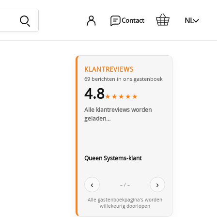
NL
Contact
KLANTREVIEWS
69
berichten in ons gastenboek
4.8
★★★★★
Alle klantreviews worden
geladen…
Queen Systems-klant
‹
›
– / –
Alle gastenboekpagina’s worden
willekeurig doorlopen