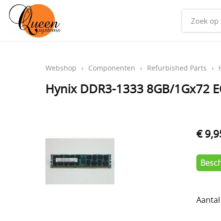
Webshop
›
Componenten
›
Refurbished Parts
›
Hynix DDR3-1333 8GB/1Gx72 E
€ 9,9
Besch
Aantal