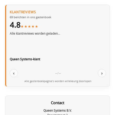
KLANTREVIEWS
69
berichten in ons gastenboek
4.8
★★★★★
Alle klantreviews worden geladen…
Queen Systems-klant
‹
›
– / –
Alle gastenboekpagina’s worden willekeurig doorlopen
Contact
Queen Systems B.V.