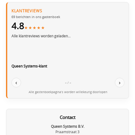
KLANTREVIEWS
69
berichten in ons gastenboek
4.8
★★★★★
Alle klantreviews worden geladen…
Queen Systems-klant
‹
›
– / –
Alle gastenboekpagina’s worden willekeurig doorlopen
Contact
Queen Systems B.V.
Praamstraat 3