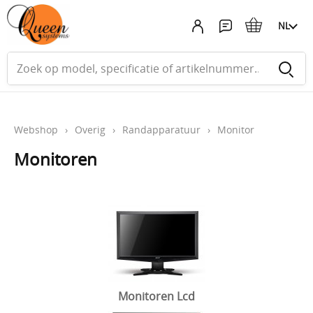
NL
Webshop
›
Overig
›
Randapparatuur
›
Monitor
Monitoren
Monitoren Lcd